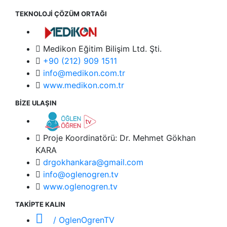
TEKNOLOJİ ÇÖZÜM ORTAĞI
Medikon Eğitim Bilişim Ltd. Şti.
+90 (212) 909 1511
info@medikon.com.tr
www.medikon.com.tr
BİZE ULAŞIN
Proje Koordinatörü: Dr. Mehmet Gökhan
KARA
drgokhankara@gmail.com
info@oglenogren.tv
www.oglenogren.tv
TAKİPTE KALIN
/ OglenOgrenTV