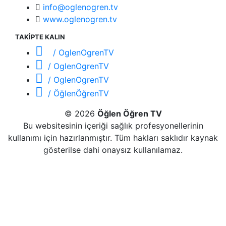
info@oglenogren.tv
www.oglenogren.tv
TAKİPTE KALIN
/ OglenOgrenTV
/ OglenOgrenTV
/ OglenOgrenTV
/ ÖğlenÖğrenTV
© 2026
Öğlen Öğren TV
Bu websitesinin içeriği sağlık profesyonellerinin
kullanımı için hazırlanmıştır. Tüm hakları saklıdır kaynak
gösterilse dahi onaysız kullanılamaz.