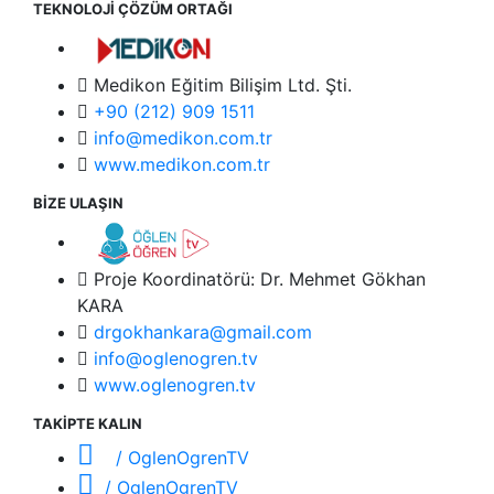
TEKNOLOJİ ÇÖZÜM ORTAĞI
Medikon Eğitim Bilişim Ltd. Şti.
+90 (212) 909 1511
info@medikon.com.tr
www.medikon.com.tr
BİZE ULAŞIN
Proje Koordinatörü: Dr. Mehmet Gökhan
KARA
drgokhankara@gmail.com
info@oglenogren.tv
www.oglenogren.tv
TAKİPTE KALIN
/ OglenOgrenTV
/ OglenOgrenTV