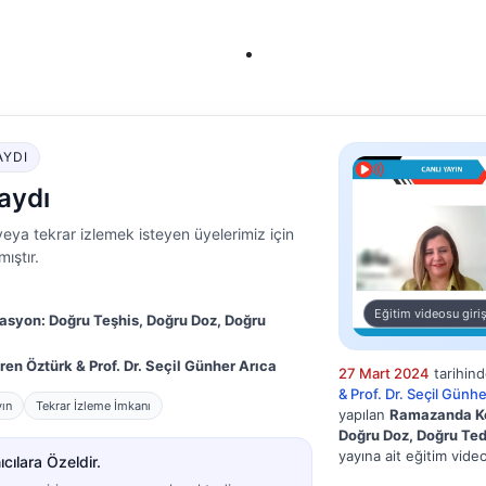
AYDI
aydı
eya tekrar izlemek isteyen üyelerimiz için
ıştır.
Eğitim videosu giriş
syon: Doğru Teşhis, Doğru Doz, Doğru
eren Öztürk & Prof. Dr. Seçil Günher Arıca
27 Mart 2024
tarihin
& Prof. Dr. Seçil Günhe
yın
Tekrar İzleme İmkanı
yapılan
Ramazanda Ko
Doğru Doz, Doğru Ted
yayına ait eğitim video
cılara Özeldir.