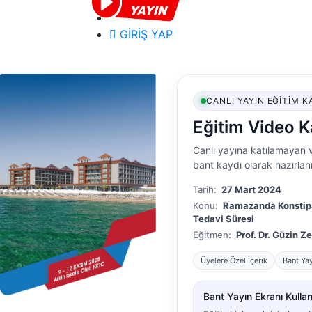
GİRİŞ YAP
CANLI YAYIN EĞITIM K
Eğitim Video K
Canlı yayına katılamayan v
bant kaydı olarak hazırlanm
Tarih:
27 Mart 2024
Konu:
Ramazanda Konstipa
Tedavi Süresi
Eğitmen:
Prof. Dr. Güzin Z
Üyelere Özel İçerik
Bant Ya
Bant Yayın Ekranı Kullanı