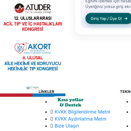
Eğitimi izlemek için hesa
Üyeliğiniz yoksa giriş ekra
➜
Giriş Yap / Üye Ol
LİNKLER
TEKN
KVKK Bilgilendirme Metni
KVKK Aydınlatma Metni
Bize Ulaşın