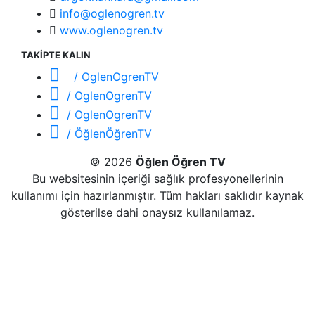
info@oglenogren.tv
www.oglenogren.tv
TAKİPTE KALIN
/ OglenOgrenTV
/ OglenOgrenTV
/ OglenOgrenTV
/ ÖğlenÖğrenTV
© 2026
Öğlen Öğren TV
Bu websitesinin içeriği sağlık profesyonellerinin
kullanımı için hazırlanmıştır. Tüm hakları saklıdır kaynak
gösterilse dahi onaysız kullanılamaz.