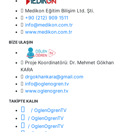
Medikon Eğitim Bilişim Ltd. Şti.
+90 (212) 909 1511
info@medikon.com.tr
www.medikon.com.tr
BİZE ULAŞIN
Proje Koordinatörü: Dr. Mehmet Gökhan
KARA
drgokhankara@gmail.com
info@oglenogren.tv
www.oglenogren.tv
TAKİPTE KALIN
/ OglenOgrenTV
/ OglenOgrenTV
/ OglenOgrenTV