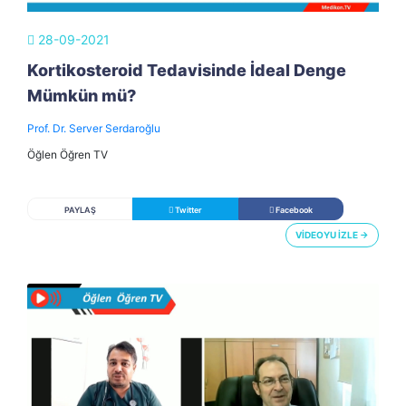
28-09-2021
Kortikosteroid Tedavisinde İdeal Denge
Mümkün mü?
Prof. Dr. Server Serdaroğlu
Öğlen Öğren TV
PAYLAŞ
Twitter
Facebook
VİDEOYU İZLE →