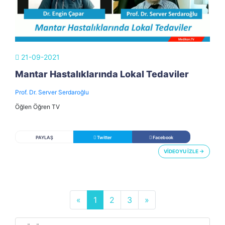
21-09-2021
Mantar Hastalıklarında Lokal Tedaviler
Prof. Dr. Server Serdaroğlu
Öğlen Öğren TV
PAYLAŞ
Twitter
Facebook
VİDEOYU İZLE →
«
1
2
3
»