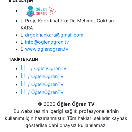
BİZE ULAŞIN
Proje Koordinatörü: Dr. Mehmet Gökhan
KARA
drgokhankara@gmail.com
info@oglenogren.tv
www.oglenogren.tv
TAKİPTE KALIN
/ OglenOgrenTV
/ OglenOgrenTV
/ OglenOgrenTV
/ ÖğlenÖğrenTV
© 2026
Öğlen Öğren TV
Bu websitesinin içeriği sağlık profesyonellerinin
kullanımı için hazırlanmıştır. Tüm hakları saklıdır kaynak
gösterilse dahi onaysız kullanılamaz.