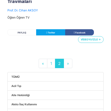
Travmaları
Prof. Dr. Cihan AKSOY
Öğlen Öğren TV
PAYLAŞ
Twitter
Facebook
VİDEOYU İZLE →
«
1
2
»
TÜMÜ
Acil Tıp
Aile Hekimliği
Akılcı İlaç Kullanımı